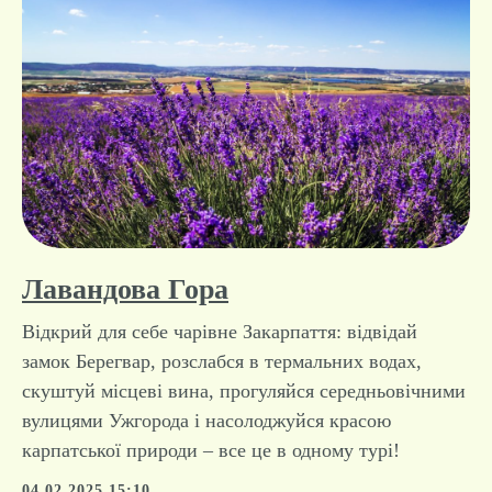
Лавандова Гора
Відкрий для себе чарівне Закарпаття: відвідай
замок Берегвар, розслабся в термальних водах,
скуштуй місцеві вина, прогуляйся середньовічними
вулицями Ужгорода і насолоджуйся красою
карпатської природи – все це в одному турі!
04.02.2025 15:10