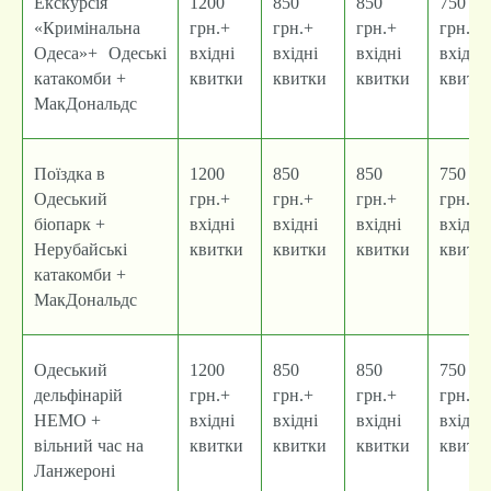
Екскурсія
1200
850
850
750
«Кримінальна
грн.+
грн.+
грн.+
грн.+
Одеса»+ Одеські
вхідні
вхідні
вхідні
вхідні
катакомби +
квитки
квитки
квитки
квитк
МакДональдс
Поїздка в
1200
850
850
750
Одеський
грн.+
грн.+
грн.+
грн.+
біопарк +
вхідні
вхідні
вхідні
вхідні
Нерубайські
квитки
квитки
квитки
квитк
катакомби +
МакДональдс
Одеський
1200
850
850
750
дельфінарій
грн.+
грн.+
грн.+
грн.+
НЕМО +
вхідні
вхідні
вхідні
вхідні
вільний час на
квитки
квитки
квитки
квитк
Ланжероні