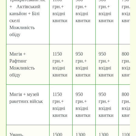
+ Актівський
грн.+
грн.+
грн.+
грн.+
каньйон + Білі
вхідні
вхідні
вхідні
вхідні
скелі
квитки
квитки
квитки
квитк
Можливість
обіду
Мигія +
1150
950
950
800
Рафтинг
грн.+
грн.+
грн.+
грн.+
Можливість
вхідні
вхідні
вхідні
вхідні
обіду
квитки
квитки
квитки
квитк
Мигія + музей
1150
950
950
800
ракетних військ
грн.+
грн.+
грн.+
грн.+
вхідні
вхідні
вхідні
вхідні
квитки
квитки
квитки
квитк
Умань.
1500
1300
1300
1100