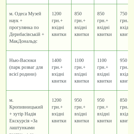
м. Одеса Музей
1200
850
850
750
наук +
грн.+
грн.+
грн.+
грн.+
прогулянка по
вхідні
вхідні
вхідні
вхідні
Дерибасівській +
квитки
квитки
квитки
квитк
МакДональдс
Нью-Васюки
1400
1100
1100
950
(парк розваг для
грн.+
грн.+
грн.+
грн.+
всієї родини)
вхідні
вхідні
вхідні
вхідні
квитки
квитки
квитки
квитк
м.
1200
950
950
850
Кропивницький
грн.+
грн.+
грн.+
грн.+
+ хутір Надія
вхідні
вхідні
вхідні
вхідні
Екскурсія «За
квитки
квитки
квитки
квитк
лаштунками