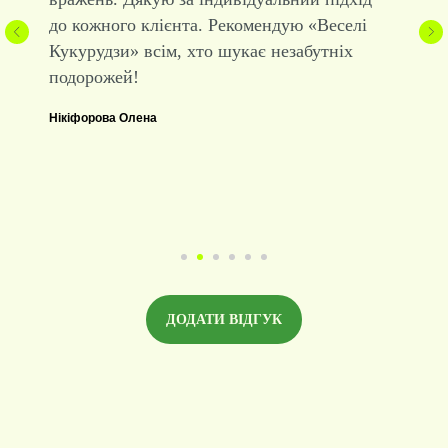
Катакомби, кіностудія, дельфінарій,
етнопарк, рафтинг — кожна екскурсія
запам’яталася на все життя. З
«кукурузками» подорожі - це завжди весело
і комфортно! Вже плануємо наступну
пригоду в Карпати. Рекомендую всім!
Марія Смаровоз
44 роки, швія
ДОДАТИ ВІДГУК