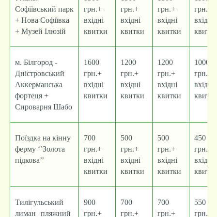
Софіївський парк
грн.+
грн.+
грн.+
грн.+
+ Нова Софіївка
вхідні
вхідні
вхідні
вхідні
+ Музей Ілюзій
квитки
квитки
квитки
квитк
м. Білгород -
1600
1200
1200
1000
Дністровський
грн.+
грн.+
грн.+
грн.+
Аккерманська
вхідні
вхідні
вхідні
вхідні
фортеця +
квитки
квитки
квитки
квитк
Сироварня Шабо
Поїздка на кінну
700
500
500
450
ферму ‘’Золота
грн.+
грн.+
грн.+
грн.+
підкова’’
вхідні
вхідні
вхідні
вхідні
квитки
квитки
квитки
квитк
Тилігульський
900
700
700
550
лиман пляжний
грн.+
грн.+
грн.+
грн.+