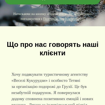
Натискаючи на кнопку «Підписатися» Ви автоматично
погоджуєтеся з
Політикою Конфіденційності
Що про нас говорять наші
клієнти
Найкраще туристичне бюро! Їздили з ними
в Одесу, було просто неймовірно!