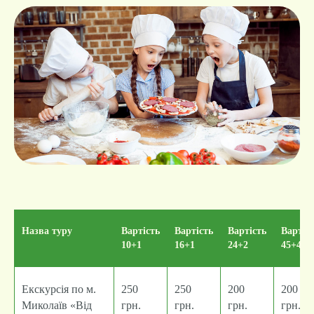
Назва туру
Вартість
Вартість
Вартість
Вартіс
10+1
16+1
24+2
45+4
Екскурсія по м.
250
250
200
200
Миколаїв «Від
грн.
грн.
грн.
грн..