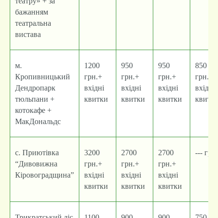
театру» + за
бажанням
театральна
вистава
м.
1200
950
950
850
Кропивницький
грн.+
грн.+
грн.+
грн.+
Дендропарк
вхідні
вхідні
вхідні
вхідні
тюльпани +
квитки
квитки
квитки
квитк
котокафе +
МакДональдс
с. Приютівка
3200
2700
2700
--- грн.
“Дивовижна
грн.+
грн.+
грн.+
Кіровоградщина”
вхідні
вхідні
вхідні
квитки
квитки
квитки
Трикратський ліс
1100
900
900
750