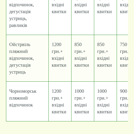
відпочинок,
вхідні
вхідні
вхідні
вхідні
дегустація
квитки
квитки
квитки
квитк
устриць,
равликів
Ойстрвіль
1200
850
850
750
пляжний
грн.+
грн.+
грн.+
грн.+
відпочинок,
вхідні
вхідні
вхідні
вхідні
дегустація
квитки
квитки
квитки
квитк
устриць
Чорноморськ
1200
1000
1000
900
пляжний
грн.+
грн.+
грн.+
грн.+
відпочинок
вхідні
вхідні
вхідні
вхідні
квитки
квитки
квитки
квитк