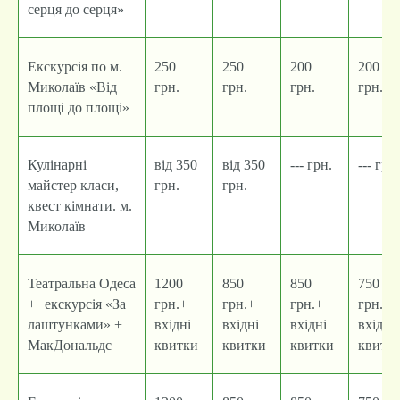
серця до серця»
Екскурсія по м.
250
250
200
200
Миколаїв «Від
грн.
грн.
грн.
грн..
площі до площі»
Кулінарні
від 350
від 350
--- грн.
--- грн.
майстер класи,
грн.
грн.
квест кімнати. м.
Миколаїв
Театральна Одеса
1200
850
850
750
+ екскурсія «За
грн.+
грн.+
грн.+
грн.+
лаштунками» +
вхідні
вхідні
вхідні
вхідні
МакДональдс
квитки
квитки
квитки
квитк