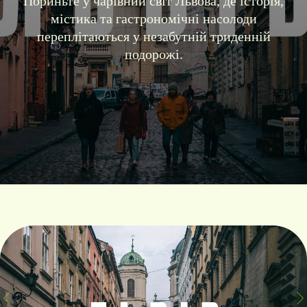
Пориньте у чарівний світ Львова, де історія,
містика та гастрономічні насолоди
переплітаються у незабутній триденній
подорожі.