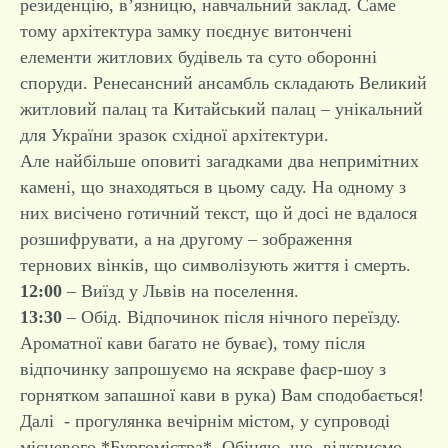
резиденцію, в’язницю, навчальний заклад. Саме
тому архітектура замку поєднує витончені
елементи житлових будівель та суто оборонні
споруди. Ренесансний ансамбль складають Великий
житловий палац та Китайський палац – унікальний
для України зразок східної архітектури.
Але найбільше оповиті загадками два непримітних
камені, що знаходяться в цьому саду. На одному з
них висічено готичний текст, що й досі не вдалося
розшифрувати, а на другому – зображення
тернових вінків, що символізують життя і смерть.
12:00
– Виїзд у Львів на поселення.
13:30
– Обід. Відпочинок після нічного переїзду.
Ароматної кави багато не буває), тому після
відпочинку запрошуємо на яскраве фаєр-шоу з
горнятком запашної кави в рука) Вам сподобається!
Далі - прогулянка вечірнім містом, у супроводі
місцевого *Бургомістра*. Обіцяю, що відкриємо