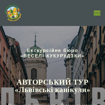
Екскурсійне бюро
«ВЕСЕЛІ КУКУРУДЗКИ»
АВТОРСЬКИЙ ТУР
«Львівські канікули»