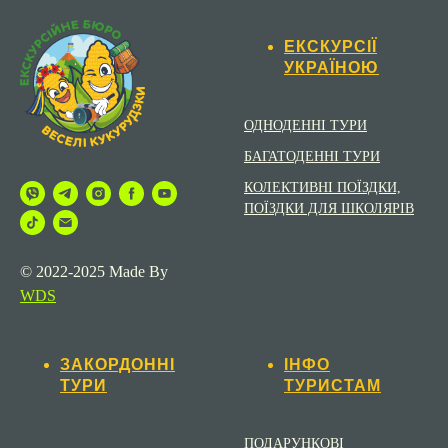
Відкрий для себе чарівне Закарпаття: відвідай
замок Берегвар, розслабся в термальних водах,
скуштуй місцеві вина, прогуляйся середньовічними
вулицями Ужгорода і насолоджуйся красою
карпатської природи – все це в одному турі!
04.02.2025 15:10
ЕКСКУРСІЇ
УКРАЇНОЮ
ОДНОДЕННІ ТУРИ
БАГАТОДЕННІ ТУРИ