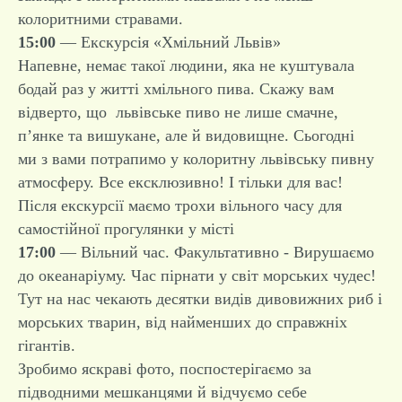
колоритними стравами.
15:00
— Екскурсія «Хмільний Львів»
Напевне, немає такої людини, яка не куштувала
бодай раз у житті хмільного пива. Скажу вам
відверто, що львівське пиво не лише смачне,
п’янке та вишукане, але й видовищне. Сьогодні
ми з вами потрапимо у колоритну львівську пивну
атмосферу. Все ексклюзивно! І тільки для вас!
Після екскурсії маємо трохи вільного часу для
самостійної прогулянки у місті
17:00
— Вільний час. Факультативно - Вирушаємо
до океанаріуму. Час пірнати у світ морських чудес!
Тут на нас чекають десятки видів дивовижних риб і
морських тварин, від найменших до справжніх
гігантів.
Зробимо яскраві фото, поспостерігаємо за
підводними мешканцями й відчуємо себе