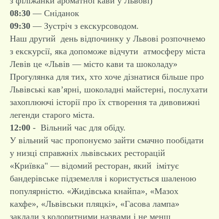
з філіжанки ароматної кави у Львові)
08:30
— Сніданок
09:30
— Зустріч з екскурсоводом.
Наш другий день відпочинку у Львові розпочнемо
з екскурсії, яка допоможе відчути атмосферу міста
Левів це «Львів — місто кави та шоколаду»
Прогулянка для тих, хто хоче дізнатися більше про
Львівські кав’ярні, шоколадні майстерні, послухати
захоплюючі історії про їх створення та дивовижні
легенди старого міста.
12:00
- Вільний час для обіду.
У вільний час пропонуємо зайти смачно пообідати
у низці справжніх львівських ресторацій
«Криївка" — відомий ресторан, який імітує
бандерівське підземелля і користується шаленою
популярністю. «Жидівська кнайпа», «Мазох
кахфе», «Львівськи пляцкі», «Гасова лампа»
заклади з колоритними назвами і не менш