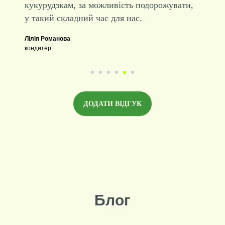
чистим повітрям і милуєшся панорамними
видами. Дякую фірмі Веселі кукурудзки
за незабутню подорож! З нетерпінням чекаю
наступного візиту в Карпати
Мазур Вова
22 роки, електрик
ДОДАТИ ВІДГУК