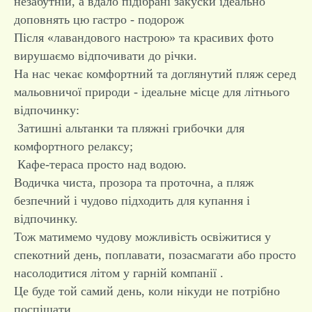
незабутній, а вдало підібрані закуски ідеально
доповнять цю гастро - подорож
Після «лавандового настрою» та красивих фото
вирушаємо відпочивати до річки.
На нас чекає комфортний та доглянутий пляж серед
мальовничої природи - ідеальне місце для літнього
відпочинку:
Затишні альтанки та пляжні грибочки для
комфортного релаксу;
Кафе-тераса просто над водою.
Водичка чиста, прозора та проточна, а пляж
безпечний і чудово підходить для купання і
відпочинку.
Тож матимемо чудову можливість освіжитися у
спекотний день, поплавати, позасмагати або просто
насолодитися літом у гарній компанії .
Це буде той самий день, коли нікуди не потрібно
поспішати…