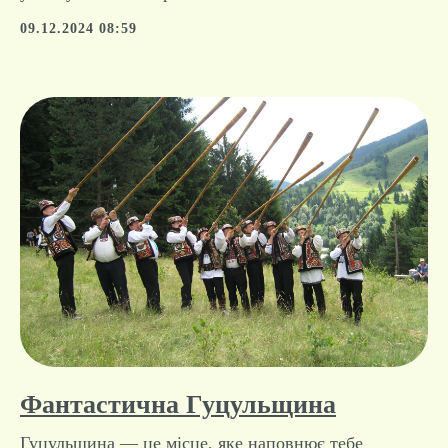
повірте, ви багато втратили! Якщо ви шукаєте
місце, де можна втекти від усього світу, зануритися
у тишу і знайти гармонію!
09.12.2024 08:59