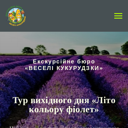
Екскурсійне бюро
«ВЕСЕЛІ КУКУРУДЗКИ»
Тур вихідного дня «
Літо
кольору фіолет
»