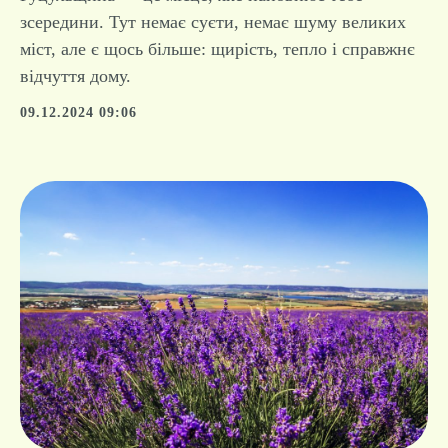
Фантастична Гуцульщина
Гуцульщина — це місце, яке наповнює тебе
зсередини. Тут немає суєти, немає шуму великих
міст, але є щось більше: щирість, тепло і справжнє
відчуття дому.
09.12.2024 09:06