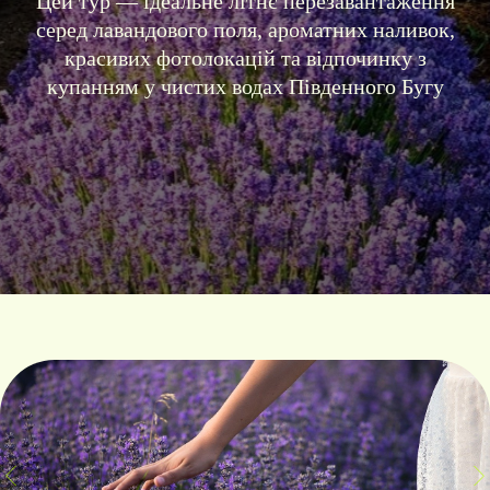
Цей тур — ідеальне літнє перезавантаження
серед лавандового поля, ароматних наливок,
красивих фотолокацій та відпочинку з
купанням у чистих водах Південного Бугу