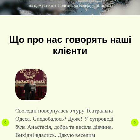
погоджуєтеся з
Політикою Конфіденційності
Що про нас говорять наші
клієнти
Я був просто в захваті від туру в Карпати!
Чудові краєвиди, затишні гуцульські хати,
смачна кухня і привітні люди. Особливо
сподобалися походи в гори, коли дихаєш