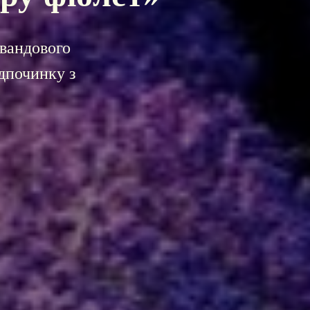
авандового
дпочинку з