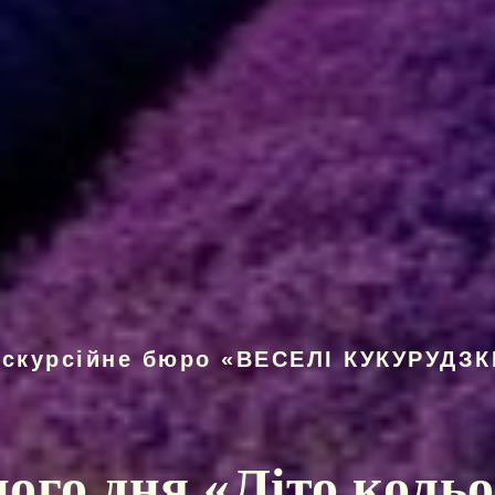
кскурсійне бюро «ВЕСЕЛІ КУКУРУДЗК
ного дня «
Літо кольо