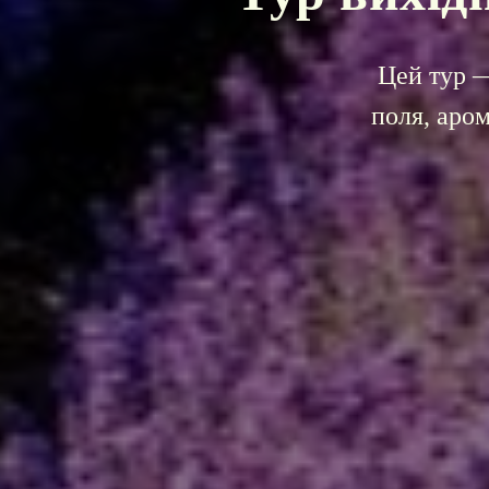
Цей тур —
поля, аро