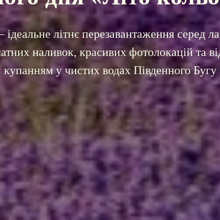
 ідеальне літнє перезавантаження серед л
матних наливок, красивих фотолокацій та ві
купанням у чистих водах Південного Бугу