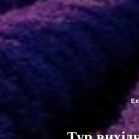
Е
Тур вихід