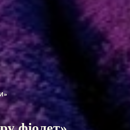
И»
ру фіолет
»