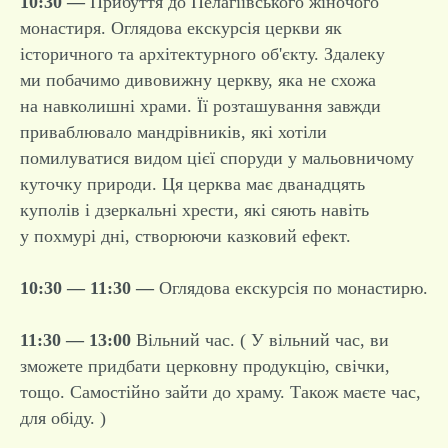
10:30 —
Прибуття до Пелагіївського жіночого
монастиря. Оглядова екскурсія церкви як
історичного та архітектурного об'єкту. Здалеку
ми побачимо дивовижну церкву, яка не схожа
на навколишні храми. Її розташування завжди
приваблювало мандрівників, які хотіли
помилуватися видом цієї споруди у мальовничому
куточку природи. Ця церква має дванадцять
куполів і дзеркальні хрести, які сяють навіть
у похмурі дні, створюючи казковий ефект.
10:30 — 11:30 —
Оглядова екскурсія по монастирю.
11:30 — 13:00
Вільний час. ( У вільний час, ви
зможете придбати церковну продукцію, свічки,
тощо. Самостійно зайти до храму. Також маєте час,
для обіду. )