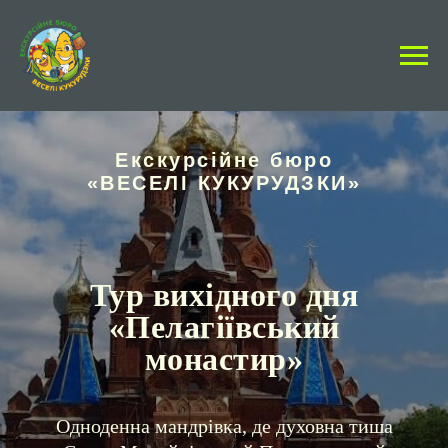
Екскурсійне бюро
«ВЕСЕЛІ КУКУРУДЗКИ»
Тур вихідного дня
«
Пелагіївський
монастир
»
Одноденна мандрівка, де духовна тиша