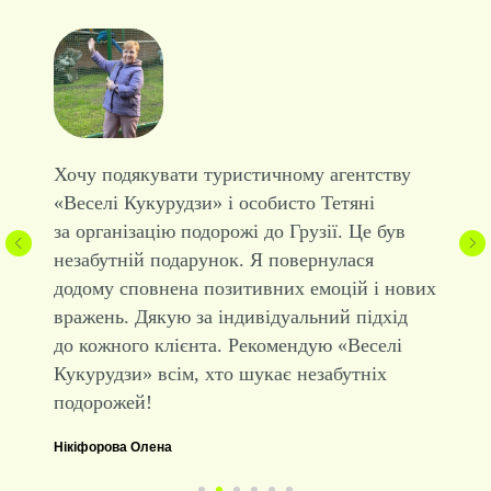
Найкраще туристичне бюро! Їздили з ними
в Одесу, було просто неймовірно!
Катакомби, кіностудія, дельфінарій,
етнопарк, рафтинг — кожна екскурсія
запам’яталася на все життя. З
«кукурузками» подорожі - це завжди весело
і комфортно! Вже плануємо наступну
пригоду в Карпати. Рекомендую всім!
Марія Смаровоз
44 роки, швія