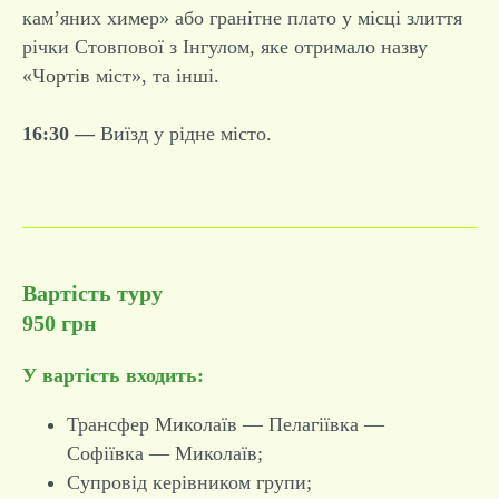
кам’яних химер» або гранітне плато у місці злиття
річки Стовпової з Інгулом, яке отримало назву
«Чортів міст», та інші.
16:30 —
Виїзд у рідне місто.
Вартість туру
950 грн
У вартість входить:
Трансфер Миколаїв — Пелагіївка —
Софіївка — Миколаїв;
Супровід керівником групи;