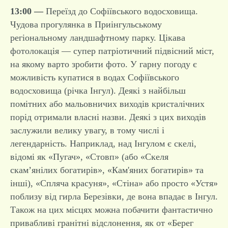
13:00 —
Переїзд до Софіївського водосховища.
Чудова прогулянка в Приінгульському
регіональному ландшафтному парку. Цікава
фотолокація — супер патріотичний підвісний міст,
на якому варто зробити фото. У гарну погоду є
можливість купатися в водах Софіївського
водосховища (річка Інгул). Деякі з найбільш
помітних або мальовничих виходів кристалічних
порід отримали власні назви. Деякі з цих виходів
заслужили велику увагу, в тому числі і
легендарність. Наприклад, над Інгулом є скелі,
відомі як «Пугач», «Стовп» (або «Скеля
скам’янілих богатирів», «Кам'яних богатирів» та
інші), «Спляча красуня», «Стіна» або просто «Устя»
поблизу від гирла Березівки, де вона впадає в Інгул.
Також на цих місцях можна побачити фантастично
привабливі гранітні відслонення, як от «Берег