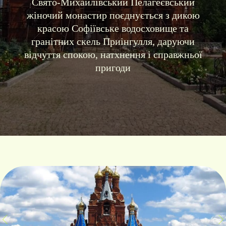
Свято-Михайлівський Пелагеєвський
жіночий монастир поєднується з дикою
красою Софіївське водосховище та
гранітних скель Приінгулля, даруючи
відчуття спокою, натхнення і справжньої
пригоди