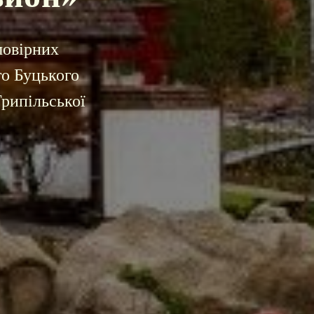
мовірних
го Буцького
Трипільської