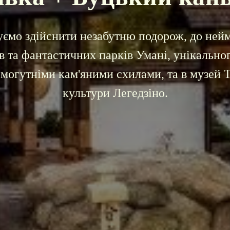
ємо здійснити незабутню подорож, до ней
 та фантастичних парків Умані, унікально
 могутніми кам'яними схилами, та в музей 
культури Легедзіно.