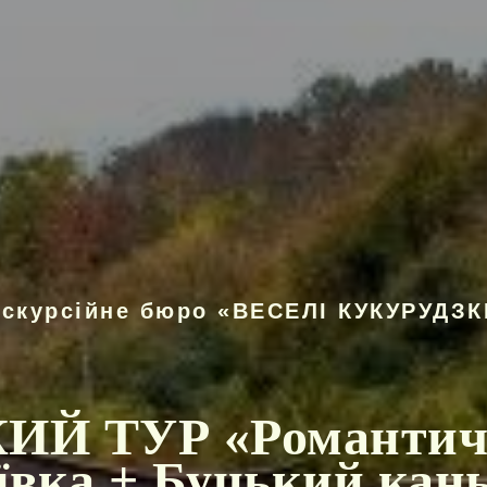
кскурсійне бюро «ВЕСЕЛІ КУКУРУДЗК
Й ТУР «Романтичн
ївка + Буцький кан