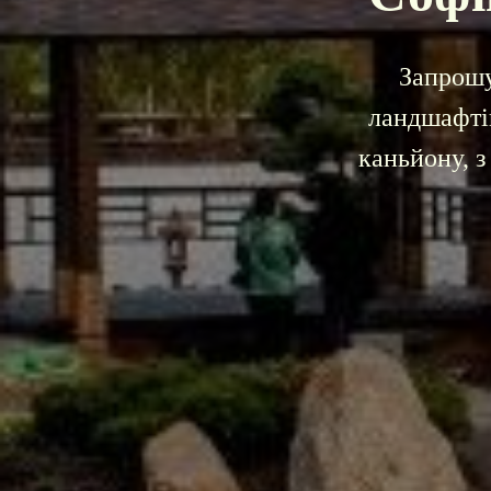
Запрошу
ландшафтів
каньйону, з