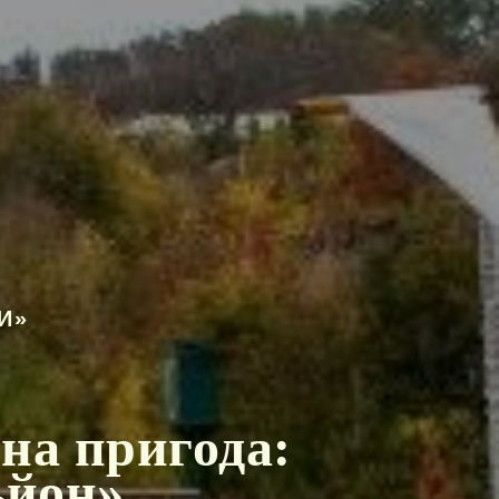
И»
а пригода:
ьйон»