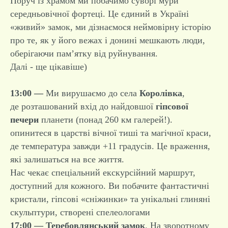
Поруч із храмом ми побачимо суворі мури
середньовічної фортеці. Це єдиний в Україні
«живий» замок, ми дізнаємося неймовірну історію
про те, як у його вежах і донині мешкають люди,
оберігаючи пам’ятку від руйнування.
Далі - ще цікавіше)
13:00 —
Ми вирушаємо до села
Королівка
,
де розташований вхід до найдовшої
гіпсової
печери
планети (понад 260 км галерей!).
опинитеся в царстві вічної тиші та магічної краси,
де температура завжди +11 градусів. Це враження,
які залишаться на все життя.
Нас чекає спеціальний екскурсійний маршрут,
доступний для кожного. Ви побачите фантастичні
кристали, гіпсові «сніжинки» та унікальні глиняні
скульптури, створені спелеологами
17:00 — Теребовлянський замок
. На зворотному