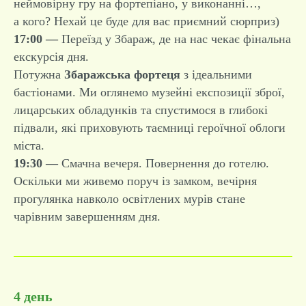
неймовірну гру на фортепіано, у виконанні…,
а кого? Нехай це буде для вас приємний сюрприз)
17:00 —
Переїзд у Збараж, де на нас чекає фінальна
екскурсія дня.
Потужна
Збаражська фортеця
з ідеальними
бастіонами. Ми оглянемо музейні експозиції зброї,
лицарських обладунків та спустимося в глибокі
підвали, які приховують таємниці героїчної облоги
міста.
19:30 —
Смачна вечеря. Повернення до готелю.
Оскільки ми живемо поруч із замком, вечірня
прогулянка навколо освітлених мурів стане
чарівним завершенням дня.
4 день