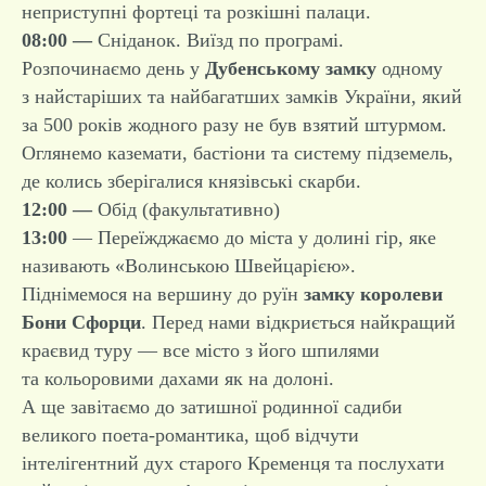
неприступні фортеці та розкішні палаци.
08:00 —
Сніданок. Виїзд по програмі.
Розпочинаємо день у
Дубенському замку
одному
з найстаріших та найбагатших замків України, який
за 500 років жодного разу не був взятий штурмом.
Оглянемо каземати, бастіони та систему підземель,
де колись зберігалися князівські скарби.
12:00 —
Обід (факультативно)
13:00
— Переїжджаємо до міста у долині гір, яке
називають «Волинською Швейцарією».
Піднімемося на вершину до руїн
замку королеви
Бони Сфорци
. Перед нами відкриється найкращий
краєвид туру — все місто з його шпилями
та кольоровими дахами як на долоні.
А ще завітаємо до затишної родинної садиби
великого поета-романтика, щоб відчути
інтелігентний дух старого Кременця та послухати