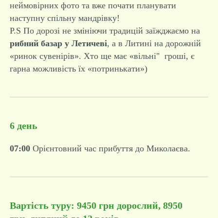
неймовірних фото та вже почати планувати
наступну спільну мандрівку!
Р.S По дорозі не змініючи традицій заїжджаємо на
рибний базар у Летичеві
, а в Литині на дорожній
«ринок сувенірів». Хто ще має «вільні" гроші, є
гарна можливість їх «потринькати»)
6 день
07:00
Орієнтовний час прибуття до Миколаєва.
Вартість туру:
9450 грн дорослий, 8950