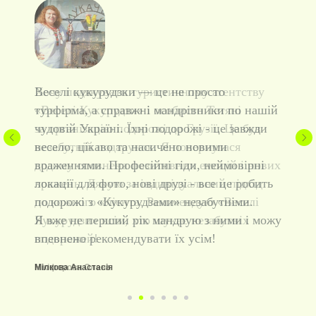
Хочу подякувати туристичному агентству
«Веселі Кукурудзи» і особисто Тетяні
за організацію подорожі до Грузії. Це був
незабутній подарунок. Я повернулася
додому сповнена позитивних емоцій і нових
вражень. Дякую за індивідуальний підхід
до кожного клієнта. Рекомендую «Веселі
Кукурудзи» всім, хто шукає незабутніх
подорожей!
Нікіфорова Олена