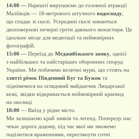
14:00 —
Нарешті вирушаємо до головної атракції
Маліївців — 18-метрового штучного
водоспаду
,
що спадає зі скелі. Усередині скелі ховаються
двоповерхові печерні гроти давнього монастиря. Це
ідеальне місце для медитації та неймовірних
фотографій.
15:00 —
Переїзд до
Меджибізького замку
, однієї
з найбільших та найстаріших оборонних споруд
України. Ми побачимо величні мури, що стоять на
злитті річок Південний Буг та Бужок
та
піднімемося на оглядовий майданчик Лицарської
вежі, звідки відкривається неймовірний краєвид
на околиці
18:00
— Виїзд у рідне місто.
Ми залишаємо край замків та легенд. Попереду нас
чекає дорога додому, під час якої ми зможемо
поділитися враженнями, переглянути сотні