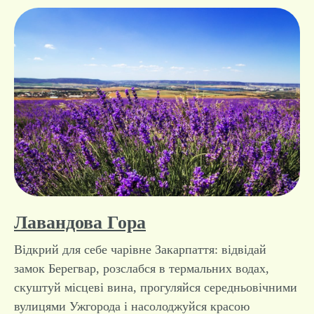
Лавандова Гора
Відкрий для себе чарівне Закарпаття: відвідай
замок Берегвар, розслабся в термальних водах,
скуштуй місцеві вина, прогуляйся середньовічними
вулицями Ужгорода і насолоджуйся красою