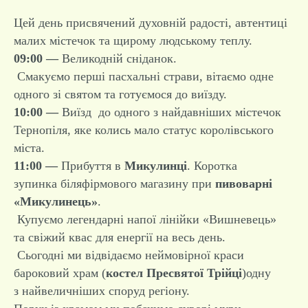
Цей день присвячений духовній радості, автентиці
малих містечок та щирому людському теплу.
09:00 —
Великодній сніданок.
Смакуємо перші пасхальні страви, вітаємо одне
одного зі святом та готуємося до виїзду.
10:00 —
Виїзд до одного з найдавніших містечок
Тернопіля, яке колись мало статус королівського
міста.
11:00 —
Прибуття в
Микулинці
. Коротка
зупинка біляфірмового магазину при
пивоварні
«Микулинець»
.
Купуємо легендарні напої лінійки «Вишневець»
та свіжий квас для енергії на весь день.
Сьогодні ми відвідаємо неймовірної краси
бароковий храм (
костел Пресвятої Трійці
)одну
з найвеличніших споруд регіону.