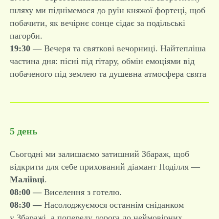
шляху ми піднімемося до руїн княжої фортеці, щоб
побачити, як вечірнє сонце сідає за подільські
пагорби.
19:30 —
Вечеря та святкові вечорниці. Найтепліша
частина дня: пісні під гітару, обмін емоціями від
побаченого під землею та душевна атмосфера свята
5 день
Сьогодні ми залишаємо затишний Збараж, щоб
відкрити для себе прихований діамант Поділля —
Маліївці
.
08:00 —
Виселення з готелю.
08:30 —
Насолоджуємося останнім сніданком
у Збаражі, а попереду дорога до неймовірних