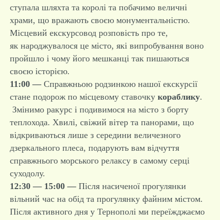
ступала шляхта та королі та побачимо величні
храми, що вражають своєю монументальністю.
Місцевий екскурсовод розповість про те,
як народжувалося це місто, які випробування воно
пройшло і чому його мешканці так пишаються
своєю історією.
11:00 —
Справжньою родзинкою нашої екскурсії
стане подорож по місцевому ставочку
кораблику
.
Змінимо ракурс і подивимося на місто з борту
теплохода. Хвилі, свіжий вітер та панорами, що
відкриваються лише з середини величезного
дзеркального плеса, подарують вам відчуття
справжнього морського релаксу в самому серці
суходолу.
12:30 — 15:00 —
Після насиченої прогулянки
вільний час на обід та прогулянку файним містом.
Після активного дня у Тернополі ми переїжджаємо