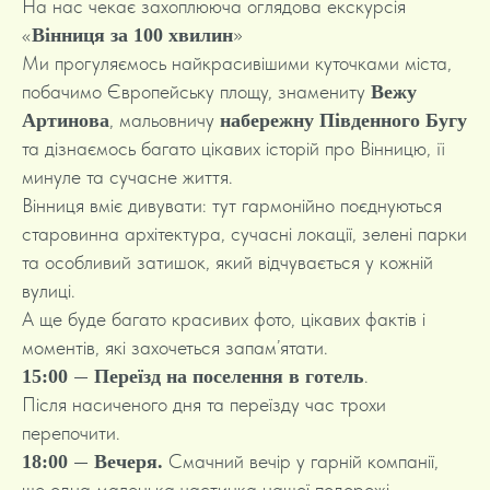
На нас чекає захоплююча оглядова екскурсія
«
»
Вінниця за 100 хвилин
Ми прогуляємось найкрасивішими куточками міста,
побачимо Європейську площу, знамениту
Вежу
, мальовничу
Артинова
набережну Південного Бугу
та дізнаємось багато цікавих історій про Вінницю, її
минуле та сучасне життя.
Вінниця вміє дивувати: тут гармонійно поєднуються
старовинна архітектура, сучасні локації, зелені парки
та особливий затишок, який відчувається у кожній
вулиці.
А ще буде багато красивих фото, цікавих фактів і
моментів, які захочеться запам’ятати.
—
.
15:00
Переїзд на поселення в готель
Після насиченого дня та переїзду час трохи
перепочити.
—
Смачний вечір у гарній компанії,
18:00
Вечеря.
ще одна маленька частинка нашої подорожі.