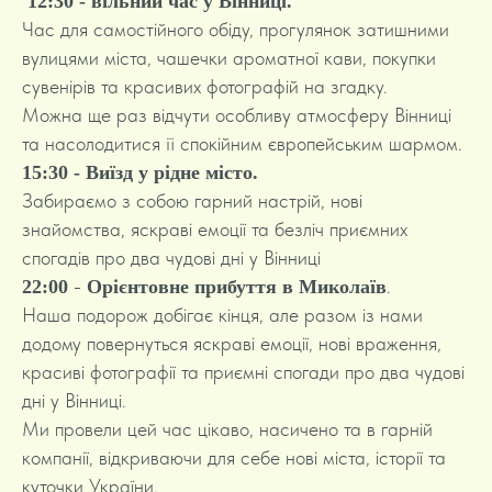
12:30 - вільний час у Вінниці.
Час для самостійного обіду, прогулянок затишними
вулицями міста, чашечки ароматної кави, покупки
сувенірів та красивих фотографій на згадку.
Можна ще раз відчути особливу атмосферу Вінниці
та насолодитися її спокійним європейським шармом.
15:30 - Виїзд у рідне місто.
Забираємо з собою гарний настрій, нові
знайомства, яскраві емоції та безліч приємних
спогадів про два чудові дні у Вінниці
-
.
22:00
Орієнтовне прибуття в Миколаїв
Наша подорож добігає кінця, але разом із нами
додому повернуться яскраві емоції, нові враження,
красиві фотографії та приємні спогади про два чудові
дні у Вінниці.
Ми провели цей час цікаво, насичено та в гарній
компанії, відкриваючи для себе нові міста, історії та
куточки України.