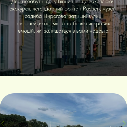
Два незабутні дні у Вінниці — це захоплюючі
екскурсії, легендарний фонтан Roshen, музей-
садиба Пирогова, затишні вулиці
європейського міста та безліч яскравих
емоцій, які залишаться з вами надовго.