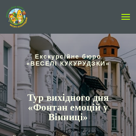
Екскурсійне бюро
«ВЕСЕЛІ КУКУРУДЗКИ»
Тур вихідного дня
«
Фонтан емоцій у
Вінниці
»