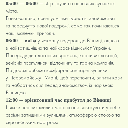
— збір групи по основних зупинках
05:00 — 06:00
міста.
Ранкова кава, сонні усмішки туристів, знайомства
та передчуття нової подорожі, саме так починаються
наші маленькі пригоди.
—
у яскраву подорож до Вінниці, одного
06:00
виїзд
з найзатишніших та найкрасивіших міст України.
Попереду два дні нових вражень, красивих локацій,
вечірніх прогулянок, відпочинку та гарна компанія.
По дорозі робимо комфортні санітарні зупинки
у Первомайську і Умані, щоб перепочити, випити кави
та набратись сил перед знайомством із чарівною
Вінницею.
—
12:00
орієнтовний час прибуття до Вінниці
І вже з перших хвилин місто почне закохувати у себе
своїми затишними вулицями, атмосферою спокою та
європейським настроєм