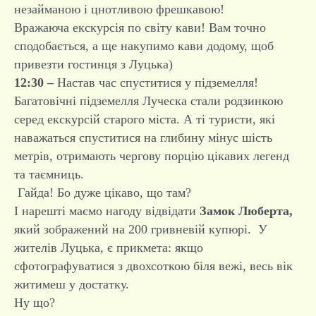
незайманою і цнотливою фрешкавою!
Вражаюча екскурсія по світу кави! Вам точно
сподобається, а ще накупимо кави додому, щоб
привезти гостинця з Луцька)
12:30 –
Настав час спуститися у підземелля!
Багатовічні підземелля Луческа стали родзинкою
серед екскурсій старого міста. А ті туристи, які
наважаться спуститися на глибину мінус шість
метрів, отримають чергову порцію цікавих легенд
та таємниць.
Гайда! Бо дуже цікаво, що там?
І нарешті маємо нагоду відвідати
Замок Люберта,
який зображений на 200 гривневій купюрі. У
жителів Луцька, є прикмета: якщо
сфотографуватися з двохсоткою біля вежі, весь вік
житимеш у достатку.
Ну що?