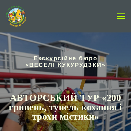
Екскурсійне бюро
«ВЕСЕЛІ КУКУРУДЗКИ»
АВТОРСЬКИЙ ТУР «
200
гривень, тунель кохання і
трохи містики
»