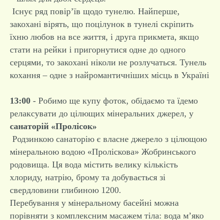
Існує ряд повір’їв щодо тунелю. Найперше,
закохані вірять, що поцілунок в тунелі скріпить
їхню любов на все життя, і друга прикмета, якщо
стати на рейки і пригорнутися одне до одного
серцями, то закохані ніколи не розлучаться. Тунель
кохання – одне з найромантичніших місць в Україні
13:00
- Робимо ще купу фоток, обідаємо та їдемо
релаксувати до цілющих мінеральних джерел, у
санаторій «Пролісок»
Родзинкою санаторію є власне джерело з цілющою
мінеральною водою «Проліскова» Жобринського
родовища. Ця вода містить велику кількість
хлориду, натрію, брому та добувається зі
свердловини глибиною 1200.
Перебування у мінеральному басейні можна
порівняти з комплексним масажем тіла: вода м’яко