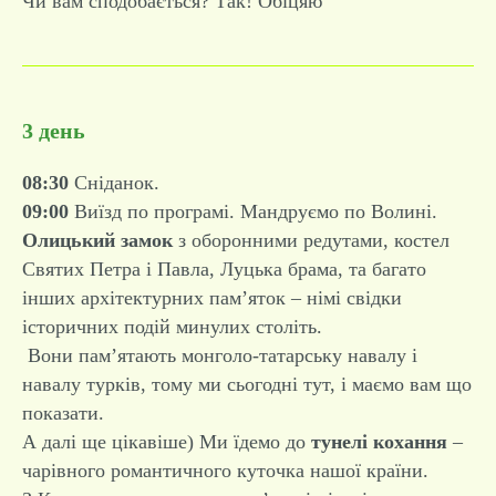
Чи вам сподобається? Так! Обіцяю
3 день
08:30
Сніданок.
09:00
Виїзд по програмі. Мандруємо по Волині.
Олицький замок
з оборонними редутами, костел
Святих Петра і Павла, Луцька брама, та багато
інших архітектурних пам’яток – німі свідки
історичних подій минулих століть.
Вони пам’ятають монголо-татарську навалу і
навалу турків, тому ми сьогодні тут, і маємо вам що
показати.
А далі ще цікавіше) Ми їдемо до
тунелі кохання
–
чарівного романтичного куточка нашої країни.