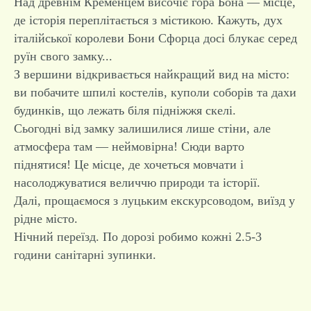
Над древнім Кременцем височіє гора Бона — місце,
де історія переплітається з містикою. Кажуть, дух
італійської королеви Бони Сфорца досі блукає серед
руїн свого замку...
З вершини відкривається найкращий вид на місто:
ви побачите шпилі костелів, куполи соборів та дахи
будинків, що лежать біля підніжжя скелі.
Сьогодні від замку залишилися лише стіни, але
атмосфера там — неймовірна! Сюди варто
піднятися! Це місце, де хочеться мовчати і
насолоджуватися величчю природи та історії.
Далі, прощаємося з луцьким екскурсоводом, виїзд у
рідне місто.
Нічний переїзд. По дорозі робимо кожні 2.5-3
години санітарні зупинки.