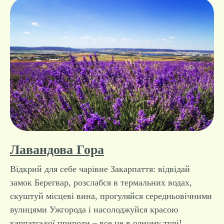
Лавандова Гора
Відкрий для себе чарівне Закарпаття: відвідай
замок Берегвар, розслабся в термальних водах,
скуштуй місцеві вина, прогуляйся середньовічними
вулицями Ужгорода і насолоджуйся красою
карпатської природи – все це в одному турі!