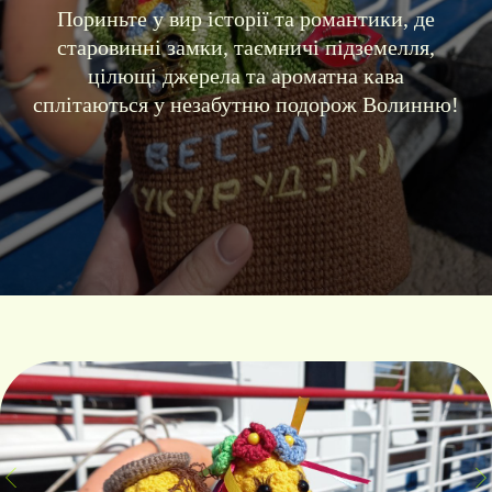
Пориньте у вир історії та романтики, де
старовинні замки, таємничі підземелля,
цілющі джерела та ароматна кава
сплітаються у незабутню подорож Волинню!