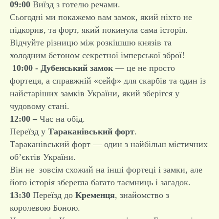
09:00
Виїзд з готелю речами.
Сьогодні ми покажемо вам замок, який ніхто не
підкорив, та форт, який покинула сама історія.
Відчуйте різницю між розкішшю князів та
холодним бетоном секретної імперської зброї!
10:00 -
Дубенський замок
— це не просто
фортеця, а справжній «сейф» для скарбів та один із
найстаріших замків України, який зберігся у
чудовому стані.
12:00 –
Час на обід.
Переїзд у
Тараканівський форт
.
Тараканівський форт — один з найбільш містичних
об’єктів України.
Він не зовсім схожий на інші фортеці і замки, але
його історія зберегла багато таємниць і загадок.
13:30
Переїзд до
Кременця
, знайомство з
королевою Боною.