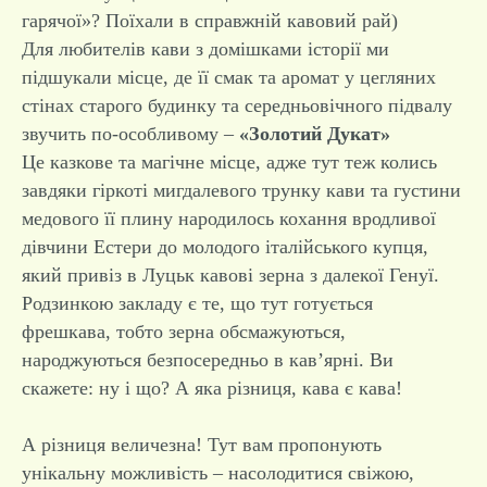
гарячої»? Поїхали в справжній кавовий рай)
Для любителів кави з домішками історії ми
підшукали місце, де її смак та аромат у цегляних
стінах старого будинку та середньовічного підвалу
звучить по-особливому –
«Золотий Дукат»
Це казкове та магічне місце, адже тут теж колись
завдяки гіркоті мигдалевого трунку кави та густини
медового її плину народилось кохання вродливої
дівчини Естери до молодого італійського купця,
який привіз в Луцьк кавові зерна з далекої Генуї.
Родзинкою закладу є те, що тут готується
фрешкава, тобто зерна обсмажуються,
народжуються безпосередньо в кав’ярні. Ви
скажете: ну і що? А яка різниця, кава є кава!
А різниця величезна! Тут вам пропонують
унікальну можливість – насолодитися свіжою,