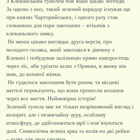
З Клеванським тунелем пов’язані цікаві легенди.
За одною з них, такий зелений коридор існував ще
при князях Чарторийських, і одного разу став
схованкою для пари закоханих – втікачів з
клеваньского замку.
Не менш цікаво виглядає друга версія, про
молодого поляка, який закохався в дівчину з
Клевані і побудував залізницю прямо навпростець
через ліс, аби урізати шлях з Оржева, в якому він
жив, до коханої жінки.
Не судилося закоханим бути разом, та місцеві
жителі переказують, що вони пронесли кохання
через все життя. Неймовірна історія!
Зелений тунель має не тільки незрівнянний вигляд і
колорит, але і незвичайну ауру, особливу
атмосферу, де здійснюються мрії і пов’язуються
долі. Символічна зелена арка та колія на дві рейки
– шлях для двох сердець.